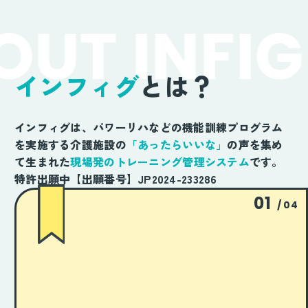
UT INFIG
インフィグ
とは？
インフィグは、パワーリハなどの機能訓練プログラム
を実施する介護施設の
「あったらいいな」
の声を集め
て生まれた
現場発のトレーニング管理システム
です。
特許出願中【出願番号】JP2024-233286
01
/ 04