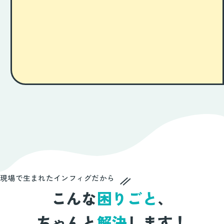
評価機能
タブレット
トレーニング記録
保健医療学博士
回復状況
的確
把握
トレーニング順番
記録業務
信頼
負担
軽減
管理
現場で生まれたインフィグだから
こんな
困りごと
、
ちゃんと
解決
します！