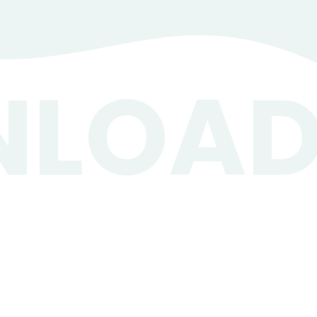
NLOA
インフィグとは
特徴
機能紹介
導入方法・料金
よくあるご質問