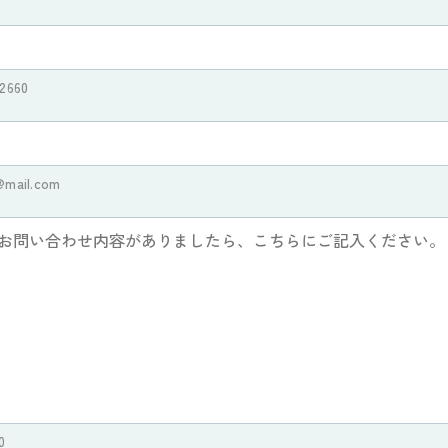
2660
mail.com
0